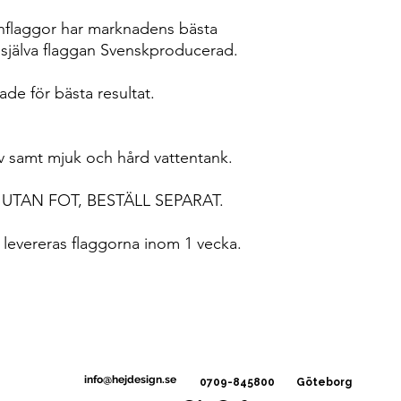
hflaggor har marknadens bästa
 själva flaggan Svenskproducerad.
de för bästa resultat.
uv samt mjuk och hård vattentank.
TAN FOT, BESTÄLL SEPARAT.
n er levereras flaggorna inom 1 vecka.
info@hejdesign.se
0709-845800
Göteborg