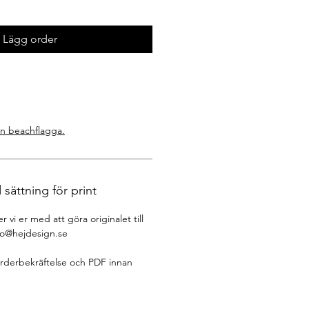
Lägg order
din beachflagga.
 sättning för print
r vi er med att göra originalet till
fo@hejdesign.se
orderbekräftelse och PDF innan