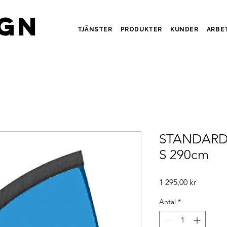
IGN
TJÄNSTER
PRODUKTER
KUNDER
ARBE
STANDARD
S 290cm
Pris
1 295,00 kr
Antal
*