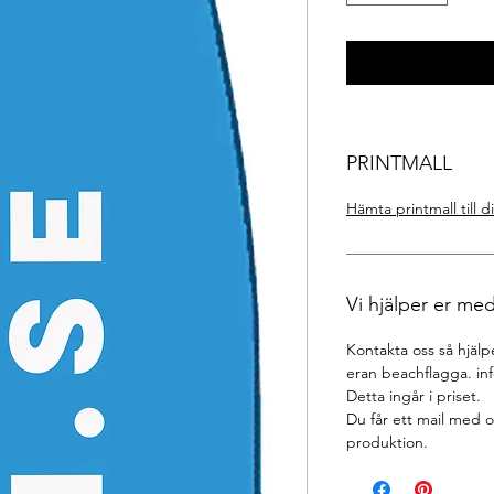
PRINTMALL
Hämta printmall till 
Vi hjälper er med
Kontakta oss så hjälpe
eran beachflagga. in
Detta ingår i priset.
Du får ett mail med 
produktion.