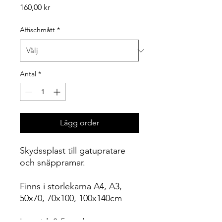
Pris
160,00 kr
Affischmått
*
Antal
*
Lägg order
Skydssplast till gatupratare
och snäppramar.
Finns i storlekarna A4, A3,
50x70, 70x100, 100x140cm