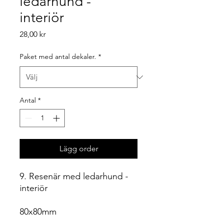
ledarhund -
interiör
Pris
28,00 kr
Paket med antal dekaler.
*
Antal
*
Lägg order
9. Resenär med ledarhund -
interiör
80x80mm