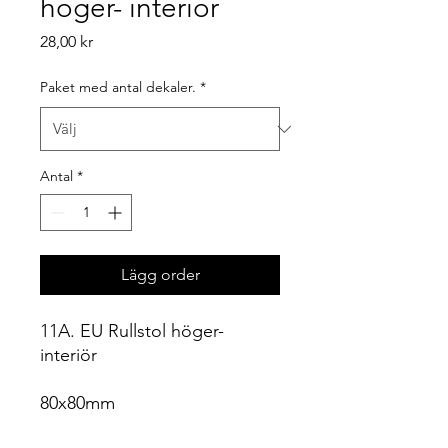
höger- interiör
Pris
28,00 kr
Paket med antal dekaler.
*
Antal
*
Lägg order
11A. EU Rullstol höger-
interiör
80x80mm